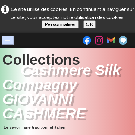
Ce site utilise des cookies. En continuant à naviguer sur
ce site, vous acceptez notre utilisation des cookies.
Personnaliser
OK
Accueil
Collections
Société
Cashmere Silk
boutique
Compagny
guide achat
GIOVANNI
Nos stands
CASHMERE
contact
Le savoir faire traditionnel italien