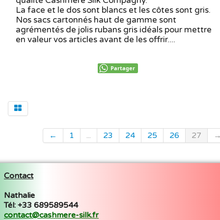
qualité Cashmere Silk Compagny.
La face et le dos sont blancs et les côtes sont gris.
Nos sacs cartonnés haut de gamme sont
agrémentés de jolis rubans gris idéals pour mettre
en valeur vos articles avant de les offrir....
Partager
←
1
...
23
24
25
26
27
Contact
Nathalie
Tél: +33 689589544
contact@cashmere-silk.fr