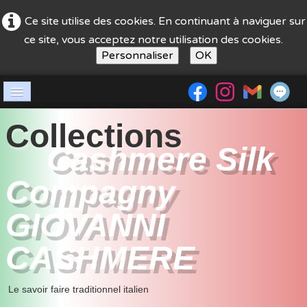
Ce site utilise des cookies. En continuant à naviguer sur
ce site, vous acceptez notre utilisation des cookies.
Personnaliser
OK
Accueil
Collections
Société
Cashmere Silk
boutique
Compagny
guide achat
GIOVANNI
Nos stands
CASHMERE
contact
Le savoir faire traditionnel italien