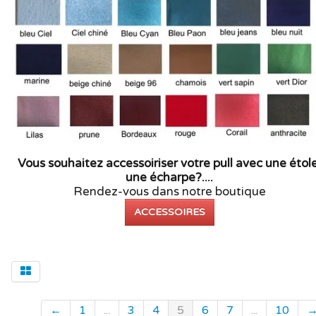
Vous souhaitez accessoiriser votre pull avec une étole
une écharpe?....
Rendez-vous dans notre boutique
ACCESSOIRES
←
1
...
3
4
5
6
7
...
10