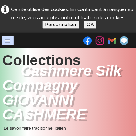
Ce site utilise des cookies. En continuant à naviguer sur
ce site, vous acceptez notre utilisation des cookies.
Personnaliser
OK
Accueil
Collections
Société
Cashmere Silk
boutique
Compagny
guide achat
GIOVANNI
Nos stands
CASHMERE
contact
Le savoir faire traditionnel italien